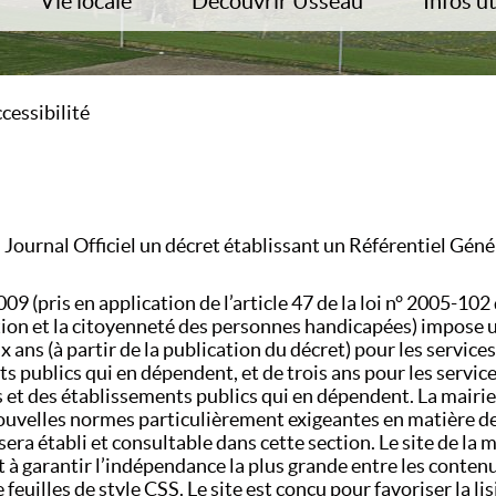
Vie locale
Découvrir Usseau
Infos ut
Associations
Albums Photos
Démarche
Salle Polyvalente
Histoire Locale
Déchette
isirs
Commerces/Entreprises
Site du Château
Recense
cessibilité
Vie de la paroisse
Chambres d’Hôtes
Tarifs
Bibliothèque
Chemins de randonnées
Quartier 
DICRIM
Carte d’i
 Journal Officiel un décret établissant un Référentiel Génér
 (pris en application de l’article 47 de la loi n° 2005-102 
pation et la citoyenneté des personnes handicapées) impose
eux ans (à partir de la publication du décret) pour les serv
nts publics qui en dépendent, et de trois ans pour les serv
les et des établissements publics qui en dépendent. La mairi
nouvelles normes particulièrement exigeantes en matière d
 sera établi et consultable dans cette section. Le site de la
nt à garantir l’indépendance la plus grande entre les conte
e feuilles de style CSS. Le site est conçu pour favoriser la lis