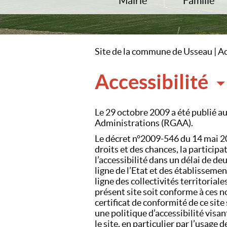
Mairie
Famille
Accueil
Écoles
Horaires de la mairie
RAM
L’équipe municipale
Accueils de lo
Site de la commune de Usseau
|
Ac
Comptes-rendus
Cap Jeunes
Commissions
Accessibilité
Usseau Infos
P.L.U
Le 29 octobre 2009 a été publié au
Administrations (RGAA).
Le décret n°2009-546 du 14 mai 2009
droits et des chances, la partici
l’accessibilité dans un délai de d
ligne de l’Etat et des établisseme
ligne des collectivités territoria
présent site soit conforme à ces 
certificat de conformité de ce site
une politique d’accessibilité visa
le site, en particulier par l’usage d