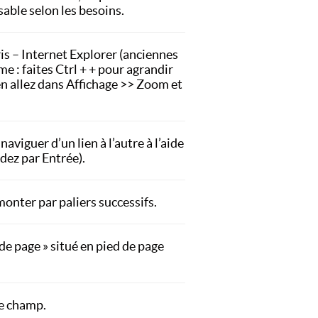
ssable selon les besoins.
ris – Internet Explorer (anciennes
me : faites Ctrl + + pour agrandir
en allez dans Affichage >> Zoom et
aviguer d’un lien à l’autre à l’aide
idez par Entrée).
monter par paliers successifs.
 de page » situé en pied de page
ce champ.