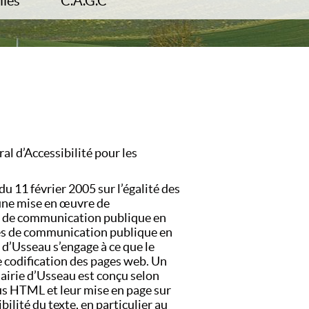
iles
C.A.G.C
s administratives
Tourisme
rie
Transports
ment
Déchets
d’habitat
dentité / Passeport
al d’Accessibilité pour les
du 11 février 2005 sur l’égalité des
 une mise en œuvre de
ices de communication publique en
ices de communication publique en
e d’Usseau s’engage à ce que le
e codification des pages web. Un
 mairie d’Usseau est conçu selon
nus HTML et leur mise en page sur
ibilité du texte, en particulier au