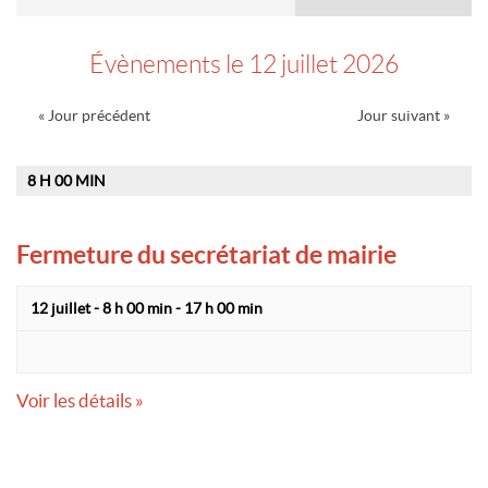
des
évènements
Évènements le 12 juillet 2026
Navigation
«
Jour précédent
Jour suivant
»
par
jour
8 H 00 MIN
Fermeture du secrétariat de mairie
12 juillet - 8 h 00 min
-
17 h 00 min
Voir les détails »
Navigation