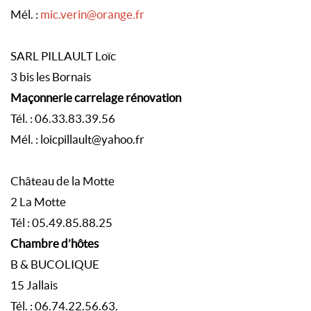
Mél. :
mic.verin@orange.fr
SARL PILLAULT Loïc
3 bis les Bornais
Maçonnerie carrelage rénovation
Tél. : 06.33.83.39.56
Mél. : loicpillault@yahoo.fr
Château de la Motte
2 La Motte
Tél : 05.49.85.88.25
C
hambre d’hôtes
B & BUCOLIQUE
15 Jallais
Tél. : 06.74.22.56.63.