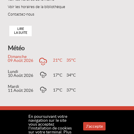
Voir les horaires de la bibliothèque
Contactez-nous
LIRE
LA SUITE
Météo
Dimanche
21°C
35°C
09 Août 2026
Lundi
17°C
34°C
10 Août 2026
Mardi
17°C
37°C
11 Août 2026
ACCUEIL
MENTIONS LÉGALES
COOKIES
CONTACT
PLAN DU SITE
En poursuivant votre
navigation sur le site
vous acceptez
J'accepte
Accessibilité
l'installation de cookies
sur votre terminal.
Plus