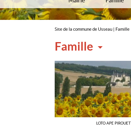
Mairie
Famille
Accueil
Écoles
Horaires de la mairie
RAM
L’équipe municipale
Accueils de lo
Site de la commune de Usseau
|
Famille
Comptes-rendus
Cap Jeunes
Commissions
Famille
Usseau Infos
P.L.U
LOTO APE PIROUET