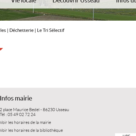
Vie locale
Découvrir Usseau
Infos ut
Associations
Albums Photos
Démarche
Salle Polyvalente
Histoire Locale
Déchette
isirs
Commerces/Entreprises
Site du Château
Recense
iles
|
Déchetterie
|
Le Tri Sélectif
Vie de la paroisse
Chambres d’Hôtes
Tarifs
Bibliothèque
Chemins de randonnées
Quartier 
DICRIM
Carte d’i
Infos mairie
2 place Maurice Bedel - 86230 Usseau
Tél : 05 49 02 72 24
Voir les horaires de la mairie
Voir les horaires de la bibliothèque