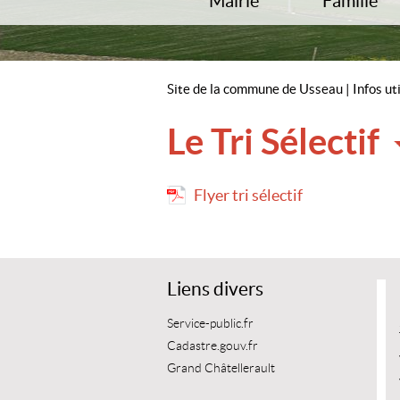
Mairie
Famille
Accueil
Écoles
Horaires de la mairie
RAM
L’équipe municipale
Accueils de lo
Site de la commune de Usseau
|
Infos ut
Comptes-rendus
Cap Jeunes
Commissions
Le Tri Sélectif
Usseau Infos
P.L.U
Flyer tri sélectif
Liens divers
Service-public.fr
Cadastre.gouv.fr
Grand Châtellerault