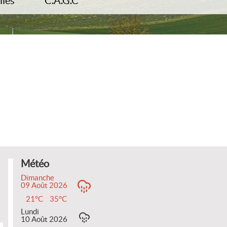
iles
C.A.G.C
s administratives
Tourisme
rie
Transports
ment
Déchets
d’habitat
dentité / Passeport
Météo
Dimanche
09 Août 2026
21°C
35°C
Lundi
10 Août 2026